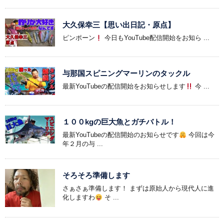
大久保幸三【思い出日記・原点】
ピンポーン
今日もYouTube配信開始をお知ら ...
与那国スピニングマーリンのタックル
最新YouTubeの配信開始をお知らせします
今 ...
１００kgの巨大魚とガチバトル！
最新YouTubeの配信開始のお知らせです
今回は今
年２月の与 ...
そろそろ準備します
さぁさぁ準備します！ まずは原始人から現代人に進
化しますわ
そ ...