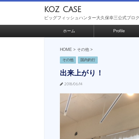
koz case
ビッグフィッシュハンター大久保幸三公式ブロ
ホーム
Profile
HOME
>
その他
>
その他
国内釣行
出来上がり！
2018/06/14