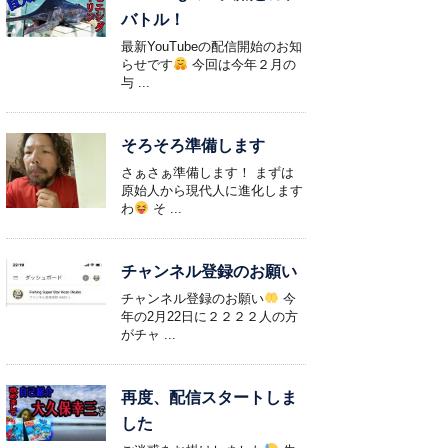
バトル！
最新YouTubeの配信開始のお知
らせです
今回は今年２月の
与 ...
そろそろ準備します
さぁさぁ準備します！ まずは
原始人から現代人に進化します
わ
そ ...
チャンネル登録のお願い
チャンネル登録のお願い
今
年の2月22日に２２２２人の方
がチャ ...
再度、配信スタートしま
した