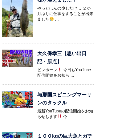
やっとほんの少しだけ… ２か
月ぶりに仕事をすることが出来
ました
...
大久保幸三【思い出日
記・原点】
ピンポーン
今日もYouTube
配信開始をお知ら ...
与那国スピニングマーリ
ンのタックル
最新YouTubeの配信開始をお知
らせします
今 ...
１００kgの巨大魚とガチ