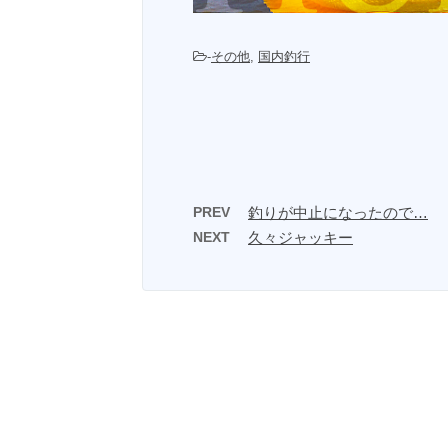
-
その他
,
国内釣行
PREV
釣りが中止になったので…
NEXT
久々ジャッキー