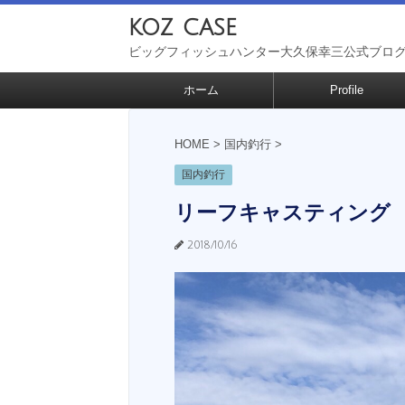
koz case
ビッグフィッシュハンター大久保幸三公式ブロ
ホーム
Profile
HOME
>
国内釣行
>
国内釣行
リーフキャスティング
2018/10/16