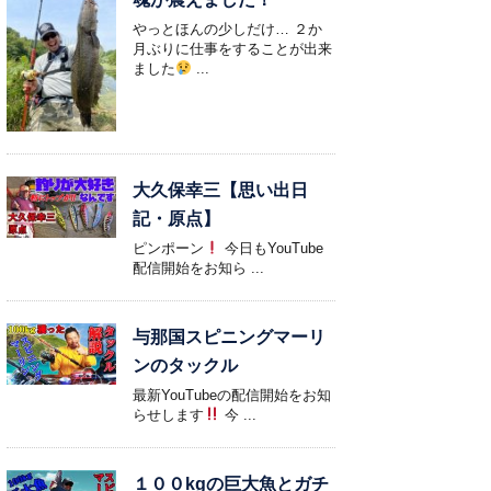
やっとほんの少しだけ… ２か
月ぶりに仕事をすることが出来
ました
...
大久保幸三【思い出日
記・原点】
ピンポーン
今日もYouTube
配信開始をお知ら ...
与那国スピニングマーリ
ンのタックル
最新YouTubeの配信開始をお知
らせします
今 ...
１００kgの巨大魚とガチ