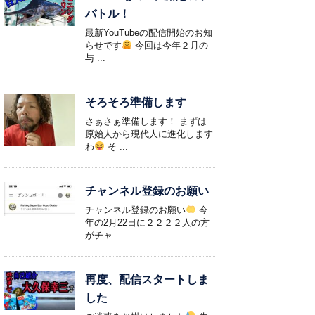
バトル！
最新YouTubeの配信開始のお知
らせです
今回は今年２月の
与 ...
そろそろ準備します
さぁさぁ準備します！ まずは
原始人から現代人に進化します
わ
そ ...
チャンネル登録のお願い
チャンネル登録のお願い
今
年の2月22日に２２２２人の方
がチャ ...
再度、配信スタートしま
した