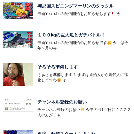
与那国スピニングマーリンのタックル
最新YouTubeの配信開始をお知らせします
今 ...
１００kgの巨大魚とガチバトル！
最新YouTubeの配信開始のお知らせです
今回は今
年２月の与 ...
そろそろ準備します
さぁさぁ準備します！ まずは原始人から現代人に進
化しますわ
そ ...
チャンネル登録のお願い
チャンネル登録のお願い
今年の2月22日に２２２２
人の方がチャ ...
再度、配信スタートしました