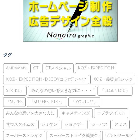
タグ
Andaman
GT
GTスペシャル
KOZ・EXPEDITON
KOZ・EXPEDITON×DECOYコラボTシャツ
KOZ・義援金Tシャツ
STRIKE」
”みんなの想いを大きな力に・・・”
「LEGEND10」
「SUPER
「SUPERSTRIKE」
「YouTube」
みんなの想いを大きな力に
キャスティング
コブラツイスト
サウスタイムス
シミケン
ショアゲー
シーバス
スミス
スーパーストライク
スーパーストライク義援金
ソルトワールド