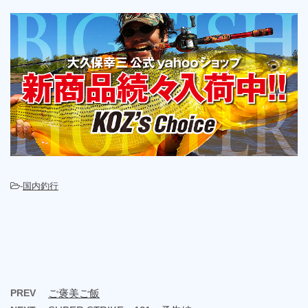
-
国内釣行
PREV
ご褒美ご飯