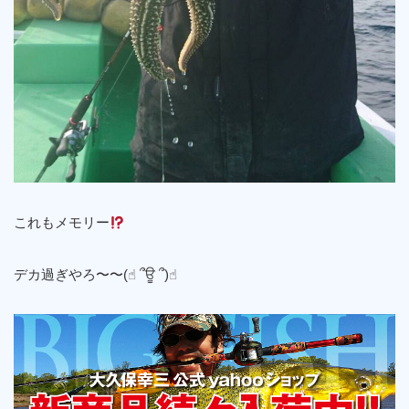
これもメモリー
デカ過ぎやろ〜〜(☝︎ ՞ਊ ՞)☝︎