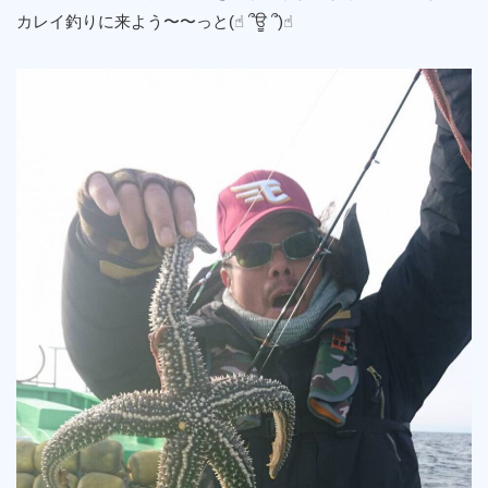
カレイ釣りに来よう〜〜っと(☝︎ ՞ਊ ՞)☝︎