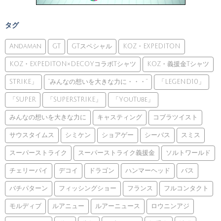
タグ
Andaman
GT
GTスペシャル
KOZ・EXPEDITON
KOZ・EXPEDITON×DECOYコラボTシャツ
KOZ・義援金Tシャツ
STRIKE」
”みんなの想いを大きな力に・・・”
「LEGEND10」
「SUPER
「SUPERSTRIKE」
「YouTube」
みんなの想いを大きな力に
キャスティング
コブラツイスト
サウスタイムス
シミケン
ショアゲー
シーバス
スミス
スーパーストライク
スーパーストライク義援金
ソルトワールド
チェリーパイ
デコイ
ドラゴン
ハンマーヘッド
バス
バチパターン
フィッシングショー
フランス
フルコンタクト
モルディブ
ルアニュー
ルアーニュース
ロウニンアジ