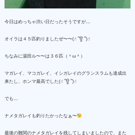
今日はめっちゃ渋い日だったそうですが…
オイラは４５匹釣りましたぜ〜〜(☝︎ ՞ਊ ՞)☝︎
ちなみに湯田ル〜〜は３６匹（＾ω＾）
マガレイ、マコガレイ、イシガレイのグランスラムも達成出
来たし、ホンマ最高でした(☝︎ ՞ਊ ՞)☝︎
でも…
ナメタガレイも釣りたかったなぁ〜
最後の難関のナメタガレイを残してしまいましたので、また