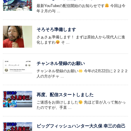
最新YouTubeの配信開始のお知らせです
今回は今
年２月の与 ...
そろそろ準備します
さぁさぁ準備します！ まずは原始人から現代人に進
化しますわ
そ ...
チャンネル登録のお願い
チャンネル登録のお願い
今年の2月22日に２２２２
人の方がチャ ...
再度、配信スタートしました
ご迷惑をお掛けしました
先ほど音が入って無かっ
たのですが、手直 ...
ビッグフィッシュハンター大久保 幸三の自己