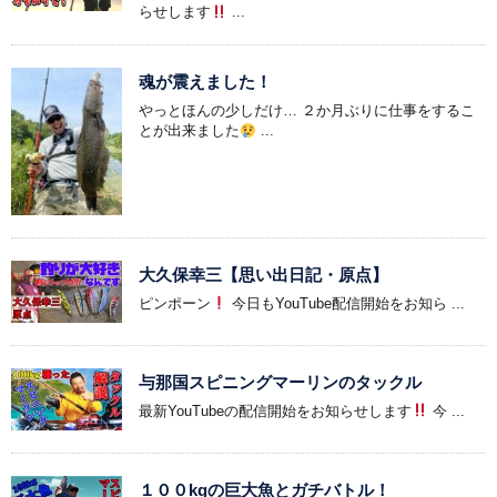
らせします
...
魂が震えました！
やっとほんの少しだけ… ２か月ぶりに仕事をするこ
とが出来ました
...
大久保幸三【思い出日記・原点】
ピンポーン
今日もYouTube配信開始をお知ら ...
与那国スピニングマーリンのタックル
最新YouTubeの配信開始をお知らせします
今 ...
１００kgの巨大魚とガチバトル！