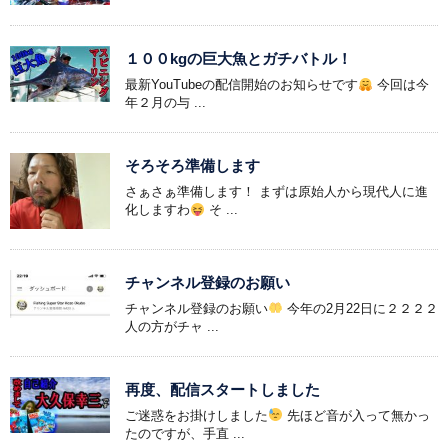
１００kgの巨大魚とガチバトル！
最新YouTubeの配信開始のお知らせです
今回は今
年２月の与 ...
そろそろ準備します
さぁさぁ準備します！ まずは原始人から現代人に進
化しますわ
そ ...
チャンネル登録のお願い
チャンネル登録のお願い
今年の2月22日に２２２２
人の方がチャ ...
再度、配信スタートしました
ご迷惑をお掛けしました
先ほど音が入って無かっ
たのですが、手直 ...