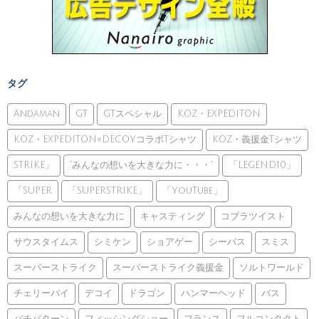
タグ
Andaman
GT
GTスペシャル
KOZ・EXPEDITON
KOZ・EXPEDITON×DECOYコラボTシャツ
KOZ・義援金Tシャツ
STRIKE」
”みんなの想いを大きな力に・・・”
「LEGEND10」
「SUPER
「SUPERSTRIKE」
「YouTube」
みんなの想いを大きな力に
キャスティング
コブラツイスト
サウスタイムス
シミケン
ショアゲー
シーバス
スミス
スーパーストライク
スーパーストライク義援金
ソルトワールド
チェリーパイ
デコイ
ドラゴン
ハンマーヘッド
バス
バチパターン
フィッシングショー
フランス
フルコンタクト