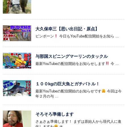
大久保幸三【思い出日記・原点】
ピンポーン
今日もYouTube配信開始をお知ら ...
与那国スピニングマーリンのタックル
最新YouTubeの配信開始をお知らせします
今 ...
１００kgの巨大魚とガチバトル！
最新YouTubeの配信開始のお知らせです
今回は今
年２月の与 ...
そろそろ準備します
さぁさぁ準備します！ まずは原始人から現代人に進
化しますわ
そ ...