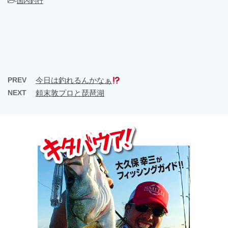
-
国内釣行
PREV
今日は釣れるんかなぁ
NEXT
頼末敦プロと琵琶湖