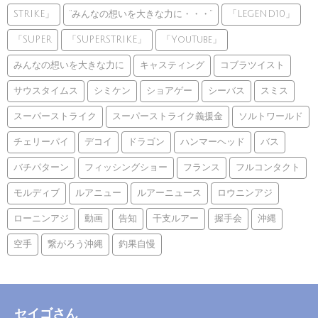
STRIKE」
”みんなの想いを大きな力に・・・”
「LEGEND10」
「SUPER
「SUPERSTRIKE」
「YouTube」
みんなの想いを大きな力に
キャスティング
コブラツイスト
サウスタイムス
シミケン
ショアゲー
シーバス
スミス
スーパーストライク
スーパーストライク義援金
ソルトワールド
チェリーパイ
デコイ
ドラゴン
ハンマーヘッド
バス
バチパターン
フィッシングショー
フランス
フルコンタクト
モルディブ
ルアニュー
ルアーニュース
ロウニンアジ
ローニンアジ
動画
告知
干支ルアー
握手会
沖縄
空手
繋がろう沖縄
釣果自慢
セイゴさん