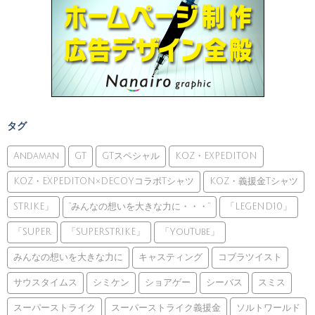
タグ
Andaman
GT
GTスペシャル
KOZ・EXPEDITON
KOZ・EXPEDITON×DECOYコラボTシャツ
KOZ・義援金Tシャツ
STRIKE」
”みんなの想いを大きな力に・・・”
「LEGEND10」
「SUPER
「SUPERSTRIKE」
「YouTube」
みんなの想いを大きな力に
キャスティング
コブラツイスト
サウスタイムス
シミケン
ショアゲー
シーバス
スミス
スーパーストライク
スーパーストライク義援金
ソルトワールド