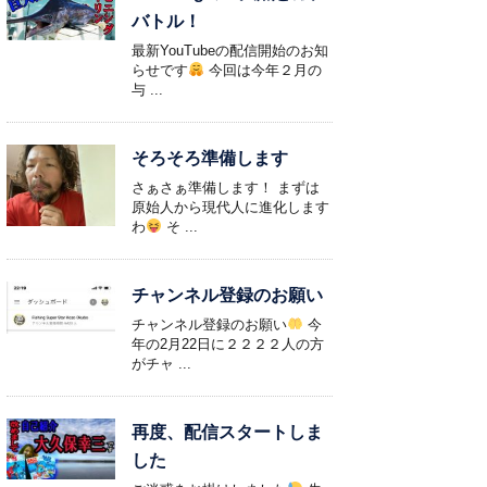
バトル！
最新YouTubeの配信開始のお知
らせです
今回は今年２月の
与 ...
そろそろ準備します
さぁさぁ準備します！ まずは
原始人から現代人に進化します
わ
そ ...
チャンネル登録のお願い
チャンネル登録のお願い
今
年の2月22日に２２２２人の方
がチャ ...
再度、配信スタートしま
した