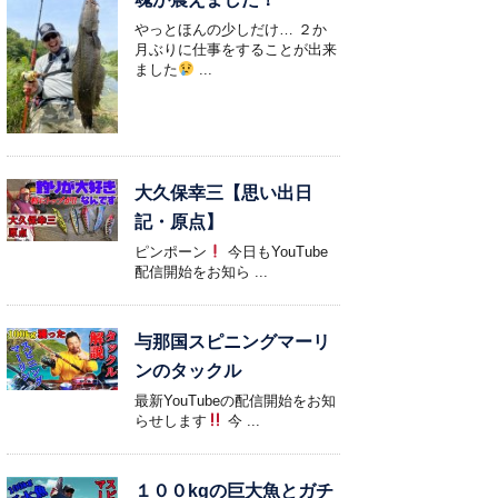
やっとほんの少しだけ… ２か
月ぶりに仕事をすることが出来
ました
...
大久保幸三【思い出日
記・原点】
ピンポーン
今日もYouTube
配信開始をお知ら ...
与那国スピニングマーリ
ンのタックル
最新YouTubeの配信開始をお知
らせします
今 ...
１００kgの巨大魚とガチ