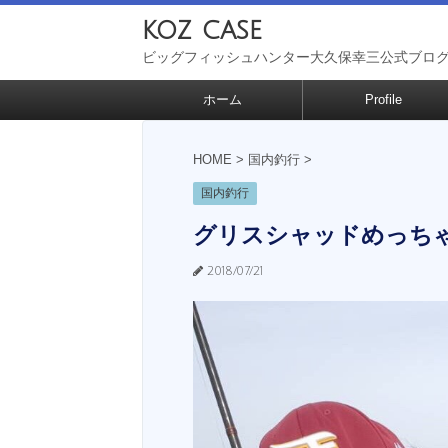
koz case
ビッグフィッシュハンター大久保幸三公式ブロ
ホーム
Profile
HOME
>
国内釣行
>
国内釣行
グリスシャッドめっち
2018/07/21