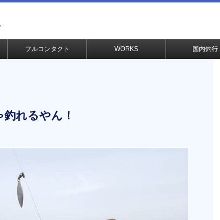
グ
フルコンタクト
WORKS
国内釣行
ゃ釣れるやん！