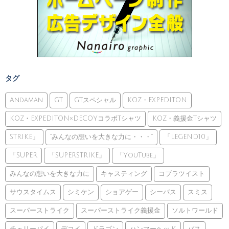
タグ
Andaman
GT
GTスペシャル
KOZ・EXPEDITON
KOZ・EXPEDITON×DECOYコラボTシャツ
KOZ・義援金Tシャツ
STRIKE」
”みんなの想いを大きな力に・・・”
「LEGEND10」
「SUPER
「SUPERSTRIKE」
「YouTube」
みんなの想いを大きな力に
キャスティング
コブラツイスト
サウスタイムス
シミケン
ショアゲー
シーバス
スミス
スーパーストライク
スーパーストライク義援金
ソルトワールド
チェリーパイ
デコイ
ドラゴン
ハンマーヘッド
バス