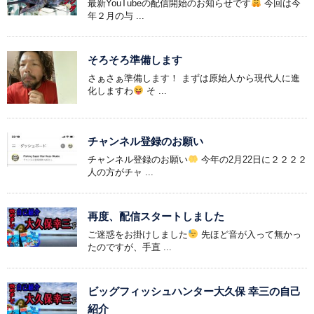
最新YouTubeの配信開始のお知らせです
今回は今
年２月の与 ...
そろそろ準備します
さぁさぁ準備します！ まずは原始人から現代人に進
化しますわ
そ ...
チャンネル登録のお願い
チャンネル登録のお願い
今年の2月22日に２２２２
人の方がチャ ...
再度、配信スタートしました
ご迷惑をお掛けしました
先ほど音が入って無かっ
たのですが、手直 ...
ビッグフィッシュハンター大久保 幸三の自己
紹介