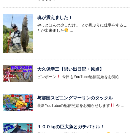
魂が震えました！
やっとほんの少しだけ… ２か月ぶりに仕事をするこ
とが出来ました
...
大久保幸三【思い出日記・原点】
ピンポーン
今日もYouTube配信開始をお知ら ...
与那国スピニングマーリンのタックル
最新YouTubeの配信開始をお知らせします
今 ...
１００kgの巨大魚とガチバトル！