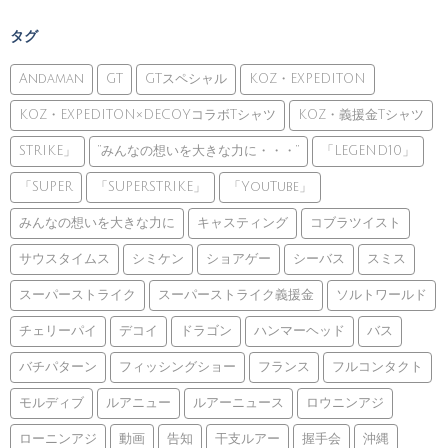
タグ
Andaman
GT
GTスペシャル
KOZ・EXPEDITON
KOZ・EXPEDITON×DECOYコラボTシャツ
KOZ・義援金Tシャツ
STRIKE」
”みんなの想いを大きな力に・・・”
「LEGEND10」
「SUPER
「SUPERSTRIKE」
「YouTube」
みんなの想いを大きな力に
キャスティング
コブラツイスト
サウスタイムス
シミケン
ショアゲー
シーバス
スミス
スーパーストライク
スーパーストライク義援金
ソルトワールド
チェリーパイ
デコイ
ドラゴン
ハンマーヘッド
バス
バチパターン
フィッシングショー
フランス
フルコンタクト
モルディブ
ルアニュー
ルアーニュース
ロウニンアジ
ローニンアジ
動画
告知
干支ルアー
握手会
沖縄