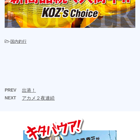
-
国内釣行
PREV
出港！
NEXT
アカメ２夜連続