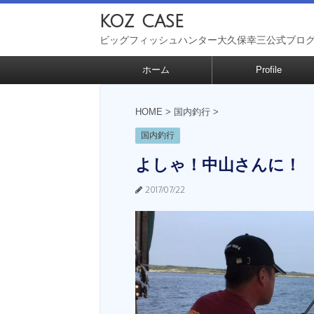
koz case
ビッグフィッシュハンター大久保幸三公式ブロ
ホーム
Profile
HOME
>
国内釣行
>
国内釣行
よしゃ！中山さんに！
2017/07/22