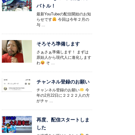
バトル！
最新YouTubeの配信開始のお知
らせです
今回は今年２月の
与 ...
そろそろ準備します
さぁさぁ準備します！ まずは
原始人から現代人に進化します
わ
そ ...
チャンネル登録のお願い
チャンネル登録のお願い
今
年の2月22日に２２２２人の方
がチャ ...
再度、配信スタートしま
した