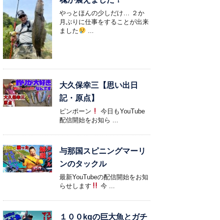
やっとほんの少しだけ… ２か
月ぶりに仕事をすることが出来
ました
...
大久保幸三【思い出日
記・原点】
ピンポーン
今日もYouTube
配信開始をお知ら ...
与那国スピニングマーリ
ンのタックル
最新YouTubeの配信開始をお知
らせします
今 ...
１００kgの巨大魚とガチ