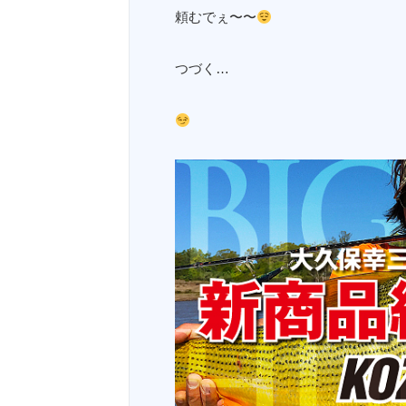
頼むでぇ〜〜
つづく…