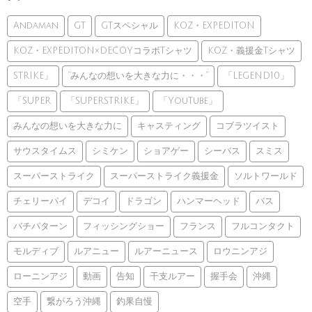
Andaman
GT
GTスペシャル
KOZ・EXPEDITON
KOZ・EXPEDITON×DECOYコラボTシャツ
KOZ・義援金Tシャツ
STRIKE」
”みんなの想いを大きな力に・・・”
「LEGEND10」
「SUPER
「SUPERSTRIKE」
「YouTube」
みんなの想いを大きな力に
キャスティング
コブラツイスト
サウスタイムス
シミケン
ショアゲー
シーバス
スミス
スーパーストライク
スーパーストライク義援金
ソルトワールド
チェリーパイ
デコイ
ドラゴン
ハンマーヘッド
バス
バチパターン
フィッシングショー
フランス
フルコンタクト
モルディブ
ルアニュー
ルアーニュース
ロウニンアジ
ローニンアジ
動画
告知
干支ルアー
握手会
沖縄
空手
繋がろう沖縄
釣果自慢