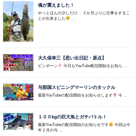
魂が震えました！
やっとほんの少しだけ… ２か月ぶりに仕事をするこ
とが出来ました
...
大久保幸三【思い出日記・原点】
ピンポーン
今日もYouTube配信開始をお知ら ...
与那国スピニングマーリンのタックル
最新YouTubeの配信開始をお知らせします
今 ...
１００kgの巨大魚とガチバトル！
最新YouTubeの配信開始のお知らせです
今回は今
年２月の与 ...