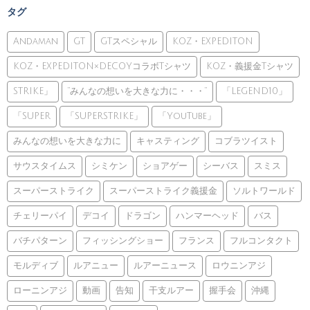
タグ
Andaman
GT
GTスペシャル
KOZ・EXPEDITON
KOZ・EXPEDITON×DECOYコラボTシャツ
KOZ・義援金Tシャツ
STRIKE」
”みんなの想いを大きな力に・・・”
「LEGEND10」
「SUPER
「SUPERSTRIKE」
「YouTube」
みんなの想いを大きな力に
キャスティング
コブラツイスト
サウスタイムス
シミケン
ショアゲー
シーバス
スミス
スーパーストライク
スーパーストライク義援金
ソルトワールド
チェリーパイ
デコイ
ドラゴン
ハンマーヘッド
バス
バチパターン
フィッシングショー
フランス
フルコンタクト
モルディブ
ルアニュー
ルアーニュース
ロウニンアジ
ローニンアジ
動画
告知
干支ルアー
握手会
沖縄