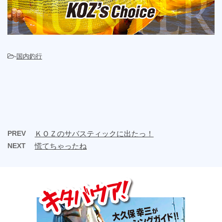
-
国内釣行
PREV
ＫＯＺのサバスティックに出たっ！
NEXT
慌てちゃったね