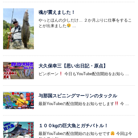
魂が震えました！
やっとほんの少しだけ… ２か月ぶりに仕事をするこ
とが出来ました
...
大久保幸三【思い出日記・原点】
ピンポーン
今日もYouTube配信開始をお知ら ...
与那国スピニングマーリンのタックル
最新YouTubeの配信開始をお知らせします
今 ...
１００kgの巨大魚とガチバトル！
最新YouTubeの配信開始のお知らせです
今回は今