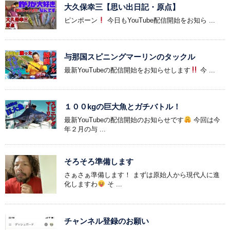
大久保幸三【思い出日記・原点】
ピンポーン
今日もYouTube配信開始をお知ら ...
与那国スピニングマーリンのタックル
最新YouTubeの配信開始をお知らせします
今 ...
１００kgの巨大魚とガチバトル！
最新YouTubeの配信開始のお知らせです
今回は今
年２月の与 ...
そろそろ準備します
さぁさぁ準備します！ まずは原始人から現代人に進
化しますわ
そ ...
チャンネル登録のお願い