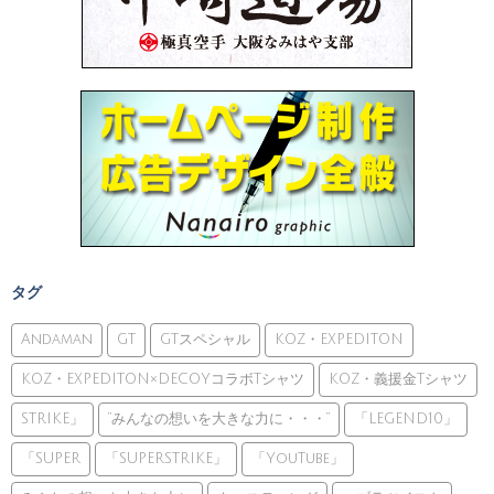
タグ
Andaman
GT
GTスペシャル
KOZ・EXPEDITON
KOZ・EXPEDITON×DECOYコラボTシャツ
KOZ・義援金Tシャツ
STRIKE」
”みんなの想いを大きな力に・・・”
「LEGEND10」
「SUPER
「SUPERSTRIKE」
「YouTube」