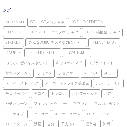
タグ
Andaman
GT
GTスペシャル
KOZ・EXPEDITON
KOZ・EXPEDITON×DECOYコラボTシャツ
KOZ・義援金Tシャツ
STRIKE」
”みんなの想いを大きな力に・・・”
「LEGEND10」
「SUPER
「SUPERSTRIKE」
「YouTube」
みんなの想いを大きな力に
キャスティング
コブラツイスト
サウスタイムス
シミケン
ショアゲー
シーバス
スミス
スーパーストライク
スーパーストライク義援金
ソルトワールド
チェリーパイ
デコイ
ドラゴン
ハンマーヘッド
バス
バチパターン
フィッシングショー
フランス
フルコンタクト
モルディブ
ルアニュー
ルアーニュース
ロウニンアジ
ローニンアジ
動画
告知
干支ルアー
握手会
沖縄