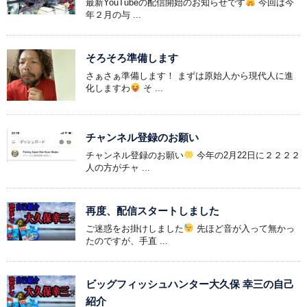
最新YouTubeの配信開始のお知らせです
今回は今
年２月の与 ...
そろそろ準備します
さぁさぁ準備します！ まずは原始人から現代人に進
化しますわ
そ ...
チャンネル登録のお願い
チャンネル登録のお願い
今年の2月22日に２２２２
人の方がチャ ...
再度、配信スタートしました
ご迷惑をお掛けしました
先ほど音が入って無かっ
たのですが、手直 ...
ビッグフィッシュハンター大久保 幸三の自己
紹介