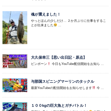
魂が震えました！
やっとほんの少しだけ… ２か月ぶりに仕事をするこ
とが出来ました
...
大久保幸三【思い出日記・原点】
ピンポーン
今日もYouTube配信開始をお知ら ...
与那国スピニングマーリンのタックル
最新YouTubeの配信開始をお知らせします
今 ...
１００kgの巨大魚とガチバトル！