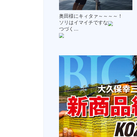
奥田様にキィタァ～～～～！
ソリはイマイチですな
つづく…