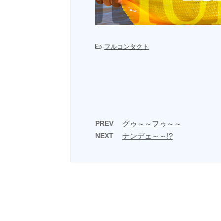
-
フルコンタクト
PREV
グゥ～～フゥ～～
NEXT
ナンデェ～～!?