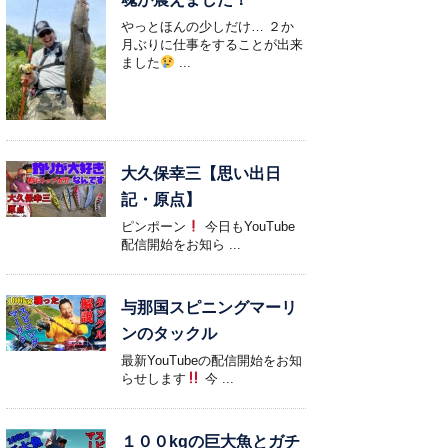
やっとほんの少しだけ… ２か
月ぶりに仕事をすることが出来
ました
...
大久保幸三【思い出日
記・原点】
ピンポーン
今日もYouTube
配信開始をお知ら ...
与那国スピニングマーリ
ンのタックル
最新YouTubeの配信開始をお知
らせします
今 ...
１００kgの巨大魚とガチ