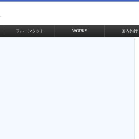
グ
フルコンタクト
WORKS
国内釣行
！