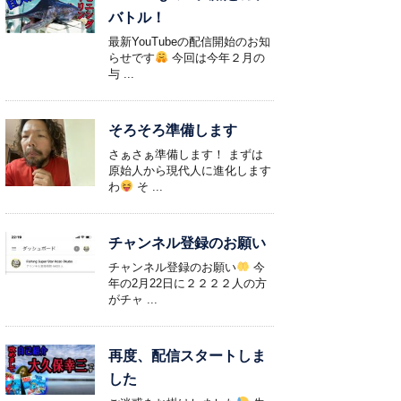
バトル！
最新YouTubeの配信開始のお知
らせです
今回は今年２月の
与 ...
そろそろ準備します
さぁさぁ準備します！ まずは
原始人から現代人に進化します
わ
そ ...
チャンネル登録のお願い
チャンネル登録のお願い
今
年の2月22日に２２２２人の方
がチャ ...
再度、配信スタートしま
した