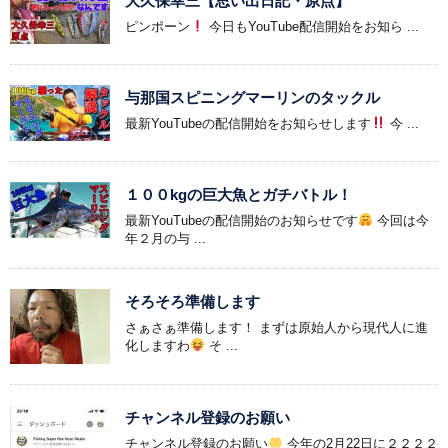
大久保幸三【思い出日記・原点】
ピンポーン
今日もYouTube配信開始をお知ら ...
与那国スピニングマーリンのタックル
最新YouTubeの配信開始をお知らせします
今 ...
１００kgの巨大魚とガチバトル！
最新YouTubeの配信開始のお知らせです
今回は今
年２月の与 ...
そろそろ準備します
さぁさぁ準備します！ まずは原始人から現代人に進
化しますわ
そ ...
チャンネル登録のお願い
チャンネル登録のお願い
今年の2月22日に２２２２