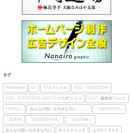
タグ
Andaman
GT
GTスペシャル
KOZ・EXPEDITON
KOZ・EXPEDITON×DECOYコラボTシャツ
KOZ・義援金Tシャツ
STRIKE」
”みんなの想いを大きな力に・・・”
「LEGEND10」
「SUPER
「SUPERSTRIKE」
「YouTube」
みんなの想いを大きな力に
キャスティング
コブラツイスト