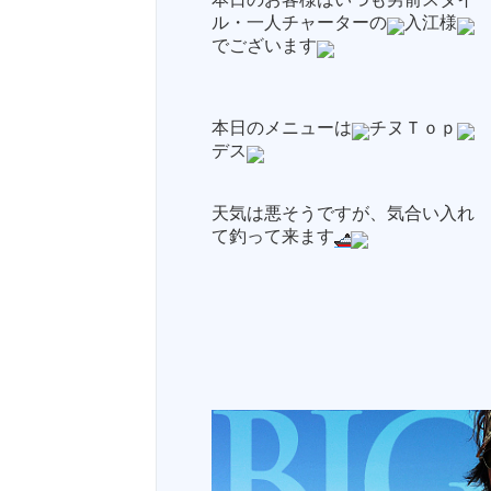
ル・一人チャーターの
入江様
でございます
本日のメニューは
チヌＴｏｐ
デス
天気は悪そうですが、気合い入れ
て釣って来ます