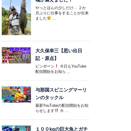
やっとほんの少しだけ… ２か
月ぶりに仕事をすることが出来
ました
...
大久保幸三【思い出日
記・原点】
ピンポーン
今日もYouTube
配信開始をお知ら ...
与那国スピニングマーリ
ンのタックル
最新YouTubeの配信開始をお知
らせします
今 ...
１００kgの巨大魚とガチ