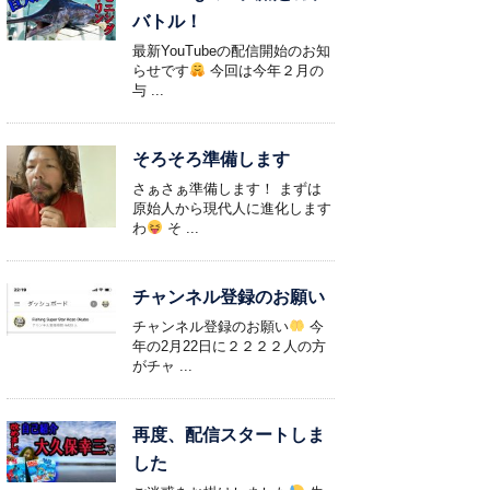
バトル！
最新YouTubeの配信開始のお知
らせです
今回は今年２月の
与 ...
そろそろ準備します
さぁさぁ準備します！ まずは
原始人から現代人に進化します
わ
そ ...
チャンネル登録のお願い
チャンネル登録のお願い
今
年の2月22日に２２２２人の方
がチャ ...
再度、配信スタートしま
した