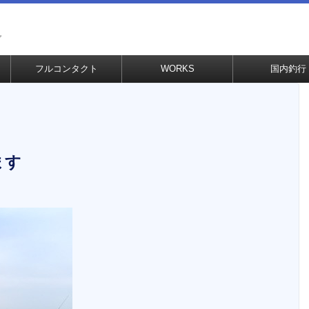
グ
フルコンタクト
WORKS
国内釣行
ます