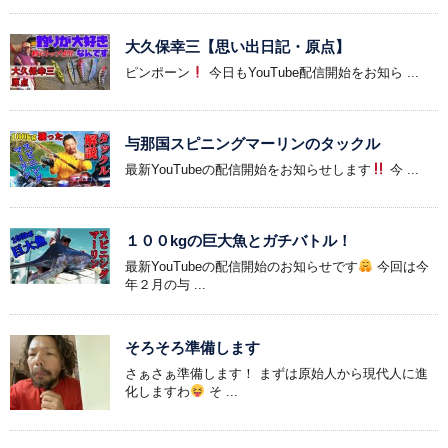
大久保幸三【思い出日記・原点】
ピンポーン
今日もYouTube配信開始をお知ら ...
与那国スピニングマーリンのタックル
最新YouTubeの配信開始をお知らせします
今 ...
１００kgの巨大魚とガチバトル！
最新YouTubeの配信開始のお知らせです
今回は今
年２月の与 ...
そろそろ準備します
さぁさぁ準備します！ まずは原始人から現代人に進
化しますわ
そ ...