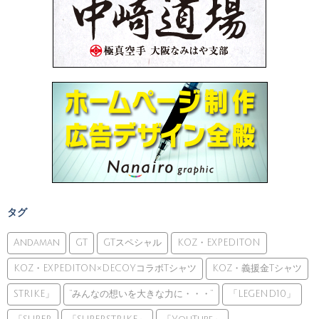
タグ
Andaman
GT
GTスペシャル
KOZ・EXPEDITON
KOZ・EXPEDITON×DECOYコラボTシャツ
KOZ・義援金Tシャツ
STRIKE」
”みんなの想いを大きな力に・・・”
「LEGEND10」