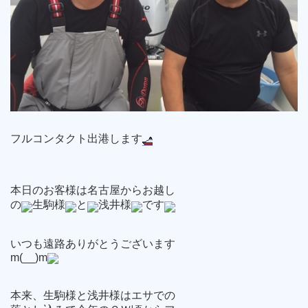
フルコンタクト出港します
本日のお客様は名古屋からお越し
の
生駒様
と
浅井様
です
いつも遠路ありがとうございます
m(__)m
本来、生駒様と浅井様はエサでの