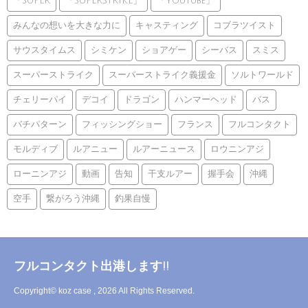
「SUPER
「SUPERSTRIKE」
「YouTube」
みんなの想いを大きな力に
キャスティング
コブラツイスト
サウスタイムス
シミケン
ショアゲー
シーバス
スミス
スーパーストライク
スーパーストライク義援金
ソルトワールド
チェリーパイ
デコイ
ドラゴン
ハンマーヘッド
バス
バチパターン
フィッシングショー
フランス
フルコンタクト
モルディブ
ルアニュー
ルアーニュース
ロウニンアジ
ローニンアジ
動画
告知
干支ルアー
握手会
沖縄
空手
繋がろう沖縄
釣果自慢
フルコンタクト出港します!!
Copyright© koz case , 2026 All Rights Reserved.