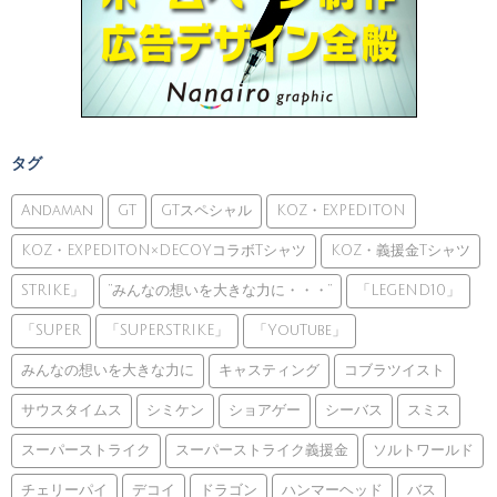
タグ
Andaman
GT
GTスペシャル
KOZ・EXPEDITON
KOZ・EXPEDITON×DECOYコラボTシャツ
KOZ・義援金Tシャツ
STRIKE」
”みんなの想いを大きな力に・・・”
「LEGEND10」
「SUPER
「SUPERSTRIKE」
「YouTube」
みんなの想いを大きな力に
キャスティング
コブラツイスト
サウスタイムス
シミケン
ショアゲー
シーバス
スミス
スーパーストライク
スーパーストライク義援金
ソルトワールド
チェリーパイ
デコイ
ドラゴン
ハンマーヘッド
バス