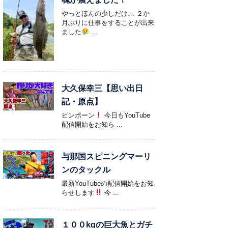
やっとほんの少しだけ… ２か
月ぶりに仕事をすることが出来
ました
...
大久保幸三【思い出日
記・原点】
ピンポーン
今日もYouTube
配信開始をお知ら ...
与那国スピニングマーリ
ンのタックル
最新YouTubeの配信開始をお知
らせします
今 ...
１００kgの巨大魚とガチ