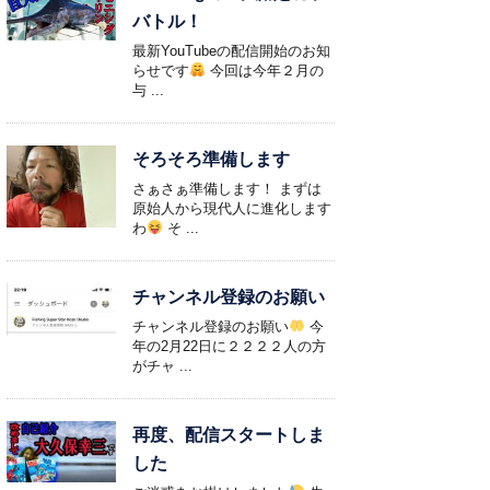
バトル！
最新YouTubeの配信開始のお知
らせです
今回は今年２月の
与 ...
そろそろ準備します
さぁさぁ準備します！ まずは
原始人から現代人に進化します
わ
そ ...
チャンネル登録のお願い
チャンネル登録のお願い
今
年の2月22日に２２２２人の方
がチャ ...
再度、配信スタートしま
した