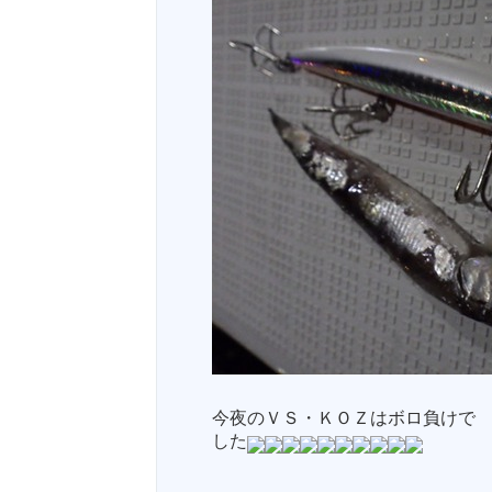
今夜のＶＳ・ＫＯＺはボロ負けで
した