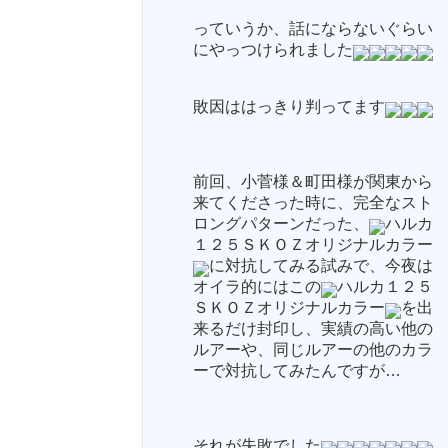
っていうか、話にならないぐらい
にやっつけられました
敗因ははっきり判ってます
前回、小菅様＆町田様が関東から
来てくださった時に、完全なスト
ロングパターンだった、
ハルカ
１２５ＳＫＯＺオリジナルカラー
に対抗してみる試みで、今夜は
オイラ的にはこの
ハルカ１２５
ＳＫＯＺオリジナルカラー
を出
来るだけ封印し、実績の高い他の
ルアーや、同じルアーの他のカラ
ーで対抗してみたんですが…
それが失敗でした