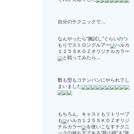
自分のテクニックで…
なんやったら“腕試し”ぐらいのつ
もりでストロングルアー
ハルカ
１２５ＳＫＯＺオリジナルカラー
と戦ってみたら…
数も型もコテンパンにやられてし
まいました
もちろん、キャストもリトリープ
も
ハルカ１２５ＳＫＯＺオリジ
ナルカラー
を使いこなすテクニ
ックの持ち主である“苞山様”＆“坂