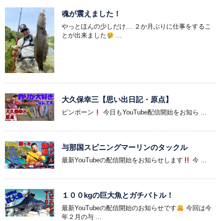
魂が震えました！
やっとほんの少しだけ… ２か月ぶりに仕事をするこ
とが出来ました
...
大久保幸三【思い出日記・原点】
ピンポーン
今日もYouTube配信開始をお知ら ...
与那国スピニングマーリンのタックル
最新YouTubeの配信開始をお知らせします
今 ...
１００kgの巨大魚とガチバトル！
最新YouTubeの配信開始のお知らせです
今回は今
年２月の与 ...