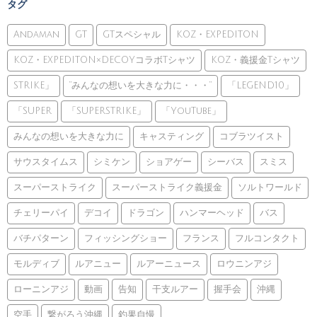
タグ
Andaman
GT
GTスペシャル
KOZ・EXPEDITON
KOZ・EXPEDITON×DECOYコラボTシャツ
KOZ・義援金Tシャツ
STRIKE」
”みんなの想いを大きな力に・・・”
「LEGEND10」
「SUPER
「SUPERSTRIKE」
「YouTube」
みんなの想いを大きな力に
キャスティング
コブラツイスト
サウスタイムス
シミケン
ショアゲー
シーバス
スミス
スーパーストライク
スーパーストライク義援金
ソルトワールド
チェリーパイ
デコイ
ドラゴン
ハンマーヘッド
バス
バチパターン
フィッシングショー
フランス
フルコンタクト
モルディブ
ルアニュー
ルアーニュース
ロウニンアジ
ローニンアジ
動画
告知
干支ルアー
握手会
沖縄
空手
繋がろう沖縄
釣果自慢