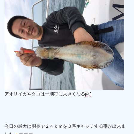
アオリイカやタコは一潮毎に大きくなる
今日の最大は胴長で２４ｃｍを３匹キャッチする事が出来ま