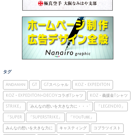
タグ
Andaman
GT
GTスペシャル
KOZ・EXPEDITON
KOZ・EXPEDITON×DECOYコラボTシャツ
KOZ・義援金Tシャツ
STRIKE」
”みんなの想いを大きな力に・・・”
「LEGEND10」
「SUPER
「SUPERSTRIKE」
「YouTube」
みんなの想いを大きな力に
キャスティング
コブラツイスト