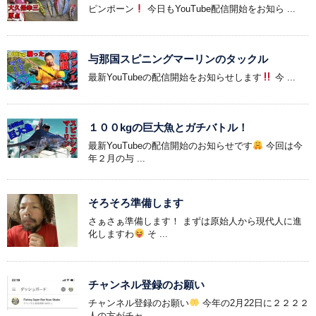
ピンポーン
今日もYouTube配信開始をお知ら ...
与那国スピニングマーリンのタックル
最新YouTubeの配信開始をお知らせします
今 ...
１００kgの巨大魚とガチバトル！
最新YouTubeの配信開始のお知らせです
今回は今
年２月の与 ...
そろそろ準備します
さぁさぁ準備します！ まずは原始人から現代人に進
化しますわ
そ ...
チャンネル登録のお願い
チャンネル登録のお願い
今年の2月22日に２２２２
人の方がチャ ...