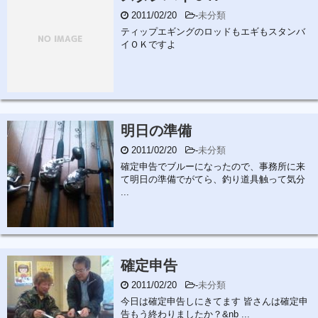
2011/02/20
-
未分類
ティップエギングのロッドもエギもスタンバ
イＯＫですよ
明日の準備
2011/02/20
-
未分類
確定申告でブルーになったので、事務所に来
て明日の準備でがてら、釣り道具触って気分
...
確定申告
2011/02/20
-
未分類
今日は確定申告しにきてます 皆さんは確定申
告もう終わりましたか？&nb ...