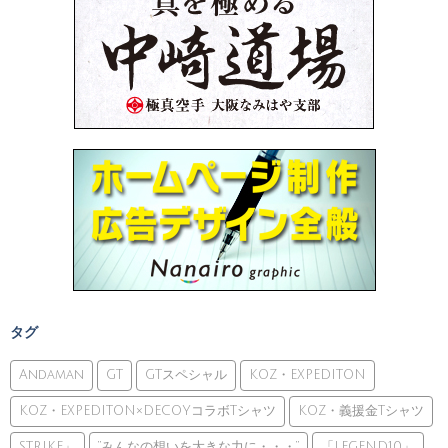
タグ
Andaman
GT
GTスペシャル
KOZ・EXPEDITON
KOZ・EXPEDITON×DECOYコラボTシャツ
KOZ・義援金Tシャツ
STRIKE」
”みんなの想いを大きな力に・・・”
「LEGEND10」