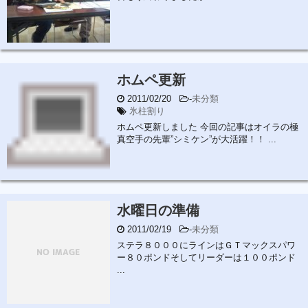
ホムペ更新
2011/02/20
-
未分類
氷柱割り
ホムペ更新しました 今回の記事はオイラの極
真空手の先輩”シミケン”が大活躍！！ ...
水曜日の準備
2011/02/19
-
未分類
ステラ８０００にラインはＧＴマックスパワ
ー８０ポンドそしてリーダーは１００ポンド
...