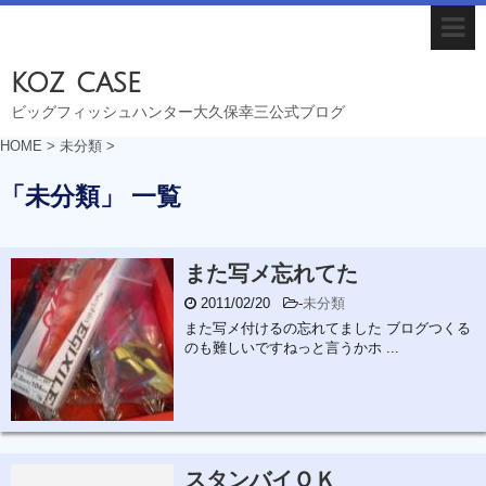
koz case
ビッグフィッシュハンター大久保幸三公式ブログ
HOME
>
未分類
>
「未分類」 一覧
また写メ忘れてた
2011/02/20
-
未分類
また写メ付けるの忘れてました ブログつくる
のも難しいですねっと言うかホ ...
スタンバイＯＫ