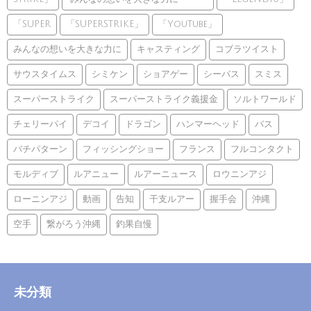
「SUPER
「SUPERSTRIKE」
「YouTube」
みんなの想いを大きな力に
キャスティング
コブラツイスト
サウスタイムス
シミケン
ショアゲー
シーバス
スミス
スーパーストライク
スーパーストライク義援金
ソルトワールド
チェリーパイ
デコイ
ドラゴン
ハンマーヘッド
バス
バチパターン
フィッシングショー
フランス
フルコンタクト
モルディブ
ルアニュー
ルアーニュース
ロウニンアジ
ローニンアジ
動画
告知
干支ルアー
握手会
沖縄
空手
繋がろう沖縄
釣果自慢
未分類