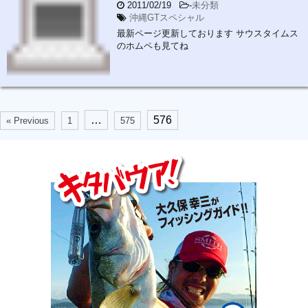
2011/02/19
-
未分類
沖縄GTスペシャル
最新ページ更新しております サウスタイムス
のホムペも見てね
…
576
« Previous
1
575