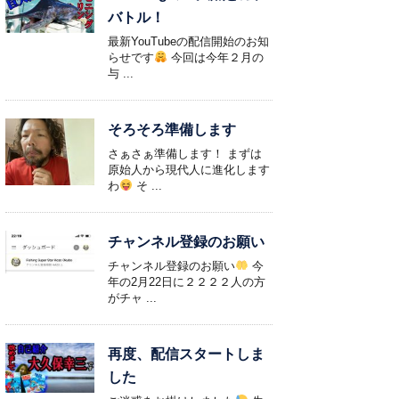
バトル！
最新YouTubeの配信開始のお知
らせです
今回は今年２月の
与 ...
そろそろ準備します
さぁさぁ準備します！ まずは
原始人から現代人に進化します
わ
そ ...
チャンネル登録のお願い
チャンネル登録のお願い
今
年の2月22日に２２２２人の方
がチャ ...
再度、配信スタートしま
した