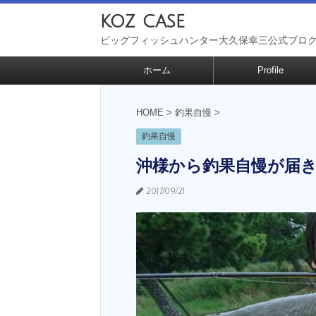
koz case
ビッグフィッシュハンター大久保幸三公式ブロ
ホーム
Profile
HOME
>
釣果自慢
>
釣果自慢
沖様から釣果自慢が届
2017/09/21