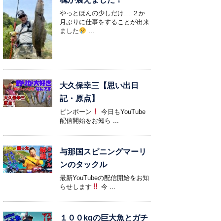
やっとほんの少しだけ… ２か
月ぶりに仕事をすることが出来
ました
...
大久保幸三【思い出日
記・原点】
ピンポーン
今日もYouTube
配信開始をお知ら ...
与那国スピニングマーリ
ンのタックル
最新YouTubeの配信開始をお知
らせします
今 ...
１００kgの巨大魚とガチ